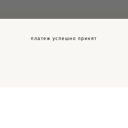
платеж успешно принят
Спасибо за ваш зака