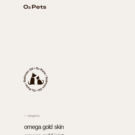
— продукты
omega gold skin
omega gold joint
omega platinum