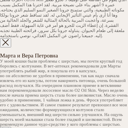
عمره 9 أشهر بناء على نصيحة مربية. لقد اخترنا هذا المكمل بسبب
مكوناته الطبيعية، والتي ستمنح جرونا الصغير النمو السليم الذي يحتاجه.
وها أنا أرى بأم عيني التأثير الإيجابي له. لقد تساقط شعر جرونا بولكا
بسرعة، وأعجبت المربية بالحالة المثالية للشعر والجلد الخالية من
القشرة. إن إعطاء الزيت للجرو هو أمر في غاية السهولة، فقط أضف
ملعقة إلى طعام الحيوان. يتناوله جرونا بكل سرور، فرائحته الطيبة تجذبه
إليه. جميعنا راضون عن المكمل الغذائي، نوصي باستخدامه.
Марта и Вера Петровна
У моей кошки были проблемы с шерстью, мы почти круглый год
боролись с колтунами. В вет-аптеках рекомендовали для Марты
употреблять рыбий жир, я покупала его в капсулах,
но он абсолютно не удобен в применении, так как надо сначала
извлечь его из капсулы, потом накормить питомца, очень большой
расход получался. На очередном плановом приеме в ветклинике
нам порекомендовали лососевое масло O2 Oil Skin. Через неделю
после начала приема шерсть стала более шелковистая. Масло очень
удобно в применении, 1 чайная ложка в день. Фрося употребляет
его с удовольствием. И самое главное результат превзошел все мои
ожидания, количество формирующихся колтунов стало
уменьшаться, внешний вид шерсти сильно улучшился. На ощупь
шерсть моей малышки стала более гладкой и шелковистой. Всем
рекомендую данное чудо-средство у кого проблемы с шерстью.