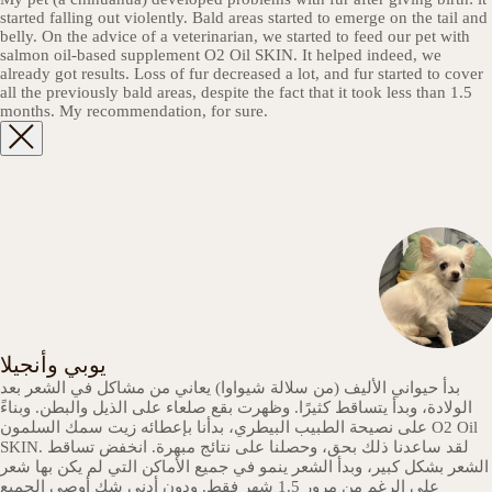
started falling out violently. Bald areas started to emerge on the tail and
belly. On the advice of a veterinarian, we started to feed our pet with
salmon oil-based supplement О2 Oil SKIN. It helped indeed, we
already got results. Loss of fur decreased a lot, and fur started to cover
all the previously bald areas, despite the fact that it took less than 1.5
months. My recommendation, for sure.
يوبي وأنجيلا
بدأ حيواني الأليف (من سلالة شيواوا) يعاني من مشاكل في الشعر بعد
الولادة، وبدأ يتساقط كثيرًا. وظهرت بقع صلعاء على الذيل والبطن. وبناءً
على نصيحة الطبيب البيطري، بدأنا بإعطائه زيت سمك السلمون O2 Oil
SKIN. لقد ساعدنا ذلك بحق، وحصلنا على نتائج مبهرة. انخفض تساقط
الشعر بشكل كبير، وبدأ الشعر ينمو في جميع الأماكن التي لم يكن بها شعر
على الرغم من مرور 1.5 شهر فقط. ودون أدنى شك أوصي الجميع