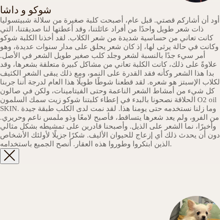
شوكو و داشا
أود أن أشاركم قصتي. قبل عام، أصبحت كلبة صغيرة من سلالة شبيتسوليا
ذات شعر طويل واحدًا من أفراد عائلتنا، وقد أعطتها لنا صديقتنا، التي
كانت تعاني من حساسية شديدة من شعر الكلاب. لقد أخذنا الكلبة شوكو
وكانت في حالة يرثى لها، إذ كان شعر يحلق على مدار سنوات عديدة، وهو
أمر سيء جدًا بالنسبة لشعر وجلد كلب صغير طويل الشعر في الأصل.
علاوةً على ذلك، كانت الكلبة تعاني من مشاكل كبيرة متعلقة بشعرها، وقد
بدا هذا الشعر وكأنه فقد القدرة على النمو، ومع ذلك يبقى الشعر الكثيف
لكلاب الإسبتز هو شعره. لقد قطعنا شوطًا طويلًا هذا العام لدرجة أننا جربنا
كل شيء من أمشاط الشعر الناعمة وحتى الفيتامينات، ولكن في صالون
الحلاقة نصحونا بالبدء في إعطاء كلبتنا شوكو زيت سمك السلمون O2 oil
SKIN. وما زلنا نستخدمه حتى يومنا هذا. لقد نمت لدى الكلب طبقة جيدة
من الفرو، ولم يعد شعرها يتساقط، فأصبح لامعًا وذو ملمس ناعم وحريري.
وأخيرًا، نما الشعر على الذيل. وأصبحنا قادرين على تمشيطه بشكل مثالي
دون أن يحدث ذلك أي إزعاج للحيوان الأليف. شكرًا جزيلًا لأولئك الأشخاص
الذين ابتكروا وطوروا هذه العقار. أنصح الجميع باستخدامه.