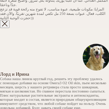
المكمل الغذائي. كما أن كلبنا يوريك يتناوله بكل سرور. وأصبح شعره لامعًا
جدًا وناعمًا.
المزايا: مكونات طبيعية، عبوة مناسب، لا تفوح منه رائحة قوية قد تزعج
الكلب، فعال. عبوات بسعة 250 مل تكفي لمدة شهرين تقريبًا. والآن فقد
حجزت الوجبة الثانية:))
Лорд и Ирина
Собака наша линяла круглый год, решить эту проблему удалось
с помощью добавки на основе Омега3 O2 Oil skin, пьем несколько
месяцев, шерсть у нашего ретривера стала просто шикарная,
мягкая и шелковистая. Но главное перестала постоянно сыпаться.
Плюс натуральные растительные экстракты и антиоксиданты,
которые входит в состав, является природным общеукрепляющим
иммунитет средством, что любой собаке пойдет на пользу. Очень
довольна добавкой. Буду давать своей собаке еще.