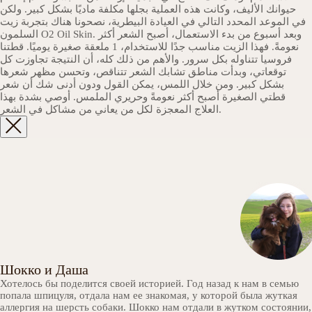
حيوانك الأليف، وكانت هذه العملية بجلها مكلفة ماديًا بشكل كبير. ولكن
في الموعد المحدد التالي في العيادة البيطرية، نصحونا هناك بتجربة زيت
السلمون O2 Oil Skin. وبعد أسبوع من بدء الاستعمال، أصبح الشعر أكثر
نعومةً. فهذا الزيت مناسب جدًا للاستخدام، 1 ملعقة صغيرة يوميًا. قطتنا
فروسيا تتناوله بكل سرور. والأهم من ذلك كله، أن النتيجة تجاوزت كل
توقعاتي، وبدأت مناطق تشابك الشعر تتناقص، وتحسن مظهر شعرها
بشكل كبير. ومن خلال اللمس، يمكن القول ودون أدنى شك أن شعر
قطتي الصغيرة أصبح أكثر نعومةً وحريري الملمس. أوصي بشدة بهذا
العلاج المعجزة لكل من يعاني من مشاكل في الشعر.
Шокко и Даша
Хотелось бы поделится своей историей. Год назад к нам в семью
попала шпицуля, отдала нам ее знакомая, у которой была жуткая
аллергия на шерсть собаки. Шокко нам отдали в жутком состоянии,