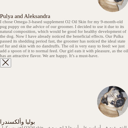
Pulya and Aleksandra
I chose Omega-3-based supplement O2 Oil Skin for my 9-month-old
pug puppy on the advice of our groomer. I decided to use it due to its
natural composition, which would be good for healthy development of
the dog. Now I have already noticed the beneficial effects. Our Pulka
passed its shedding period fast, the groomer has noticed the ideal state
of fur and skin with no dandruffs. The oil is very easy to feed: we just
add a spoon of it to normal feed. Our girl eats it with pleasure, as the oil
has an attractive flavor. We are happy. It’s a must-have.
بوليا وألكسندرا
اخترت مكمل O2Oil skin الذي يقوم في أساسه على أوميغا 3 لجرو صغير