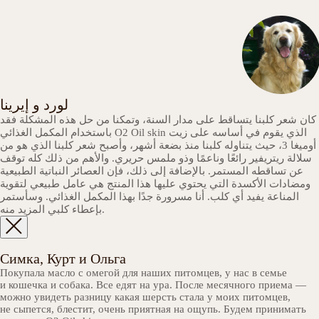
لورد و إيرينا
كان شعر كلبنا يتساقط على مدار السنة، وتمكنا من حل هذه المشكلة فقد
باستخدام المكمل الغذائي O2 Oil skin الذي يقوم في أساسه على زيت
أوميغا 3، حيث يتناوله كلبنا منذ بضعة أشهر، وأصبح شعر كلبنا الذي هو من
سلالة ريتريفير رائعًا وناعمًا وذو ملمس حريري. والأهم من ذلك كله توقف
عن تساقطه المستمر. بالإضافة إلى ذلك، فإن العصائر النباتية الطبيعية
ومضادات الأكسدة التي يحتوي عليها هذا المنتج هي عامل طبيعي لتقوية
المناعة يفيد أي كلب. أنا مسرورة جدًا بهذا المكمل الغذائي. وسأستمر
بإعطاء كلبي المزيد منه.
Симка, Курт и Ольга
Покупала масло с омегой для наших питомцев, у нас в семье
и кошечка и собака. Все едят на ура. После месячного приема —
можно увидеть разницу какая шерсть стала у моих питомцев,
не сыпется, блестит, очень приятная на ощупь. Будем принимать