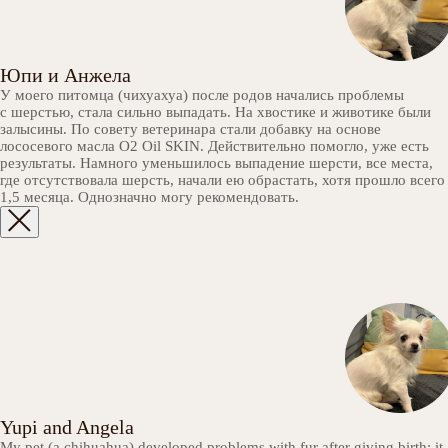
Юпи и Анжела
У моего питомца (чихуахуа) после родов начались проблемы
с шерстью, стала сильно выпадать. На хвостике и животике были
залысины. По совету ветеринара стали добавку на основе
лососевого масла О2 Oil SKIN. Действительно помогло, уже есть
результаты. Намного уменьшилось выпадение шерсти, все места,
где отсутствовала шерсть, начали ею обрастать, хотя прошло всего
1,5 месяца. Однозначно могу рекомендовать.
Yupi and Angela
My pet (a chihuahua) developed problems with fur after giving birth: it