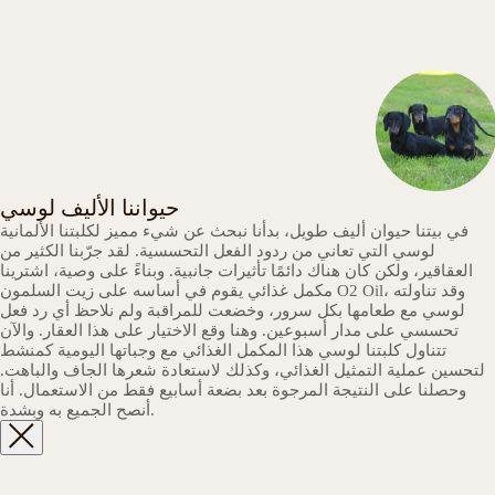
حيواننا الأليف لوسي
في بيتنا حيوان أليف طويل، بدأنا نبحث عن شيء مميز لكلبتنا الألمانية
لوسي التي تعاني من ردود الفعل التحسسية. لقد جرّبنا الكثير من
العقاقير، ولكن كان هناك دائمًا تأثيرات جانبية. وبناءً على وصية، اشترينا
مكمل غذائي يقوم في أساسه على زيت السلمون O2 Oil، وقد تناولته
لوسي مع طعامها بكل سرور، وخضعت للمراقبة ولم نلاحظ أي رد فعل
تحسسي على مدار أسبوعين. وهنا وقع الاختيار على هذا العقار. والآن
تتناول كلبتنا لوسي هذا المكمل الغذائي مع وجباتها اليومية كمنشط
لتحسين عملية التمثيل الغذائي، وكذلك لاستعادة شعرها الجاف والباهت.
وحصلنا على النتيجة المرجوة بعد بضعة أسابيع فقط من الاستعمال. أنا
أنصح الجميع به وبشدة.