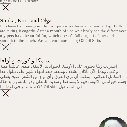
и дальше O2 Oil skin.
Simka, Kurt, and Olga
Purchased an omega-oil for our pets – we have a cat and a dog. Both
are taking it eagerly. After a month of use we clearly see the difference:
my pets have beautiful fur, which doesn’t fall out, it is shiny and
smooth to the touch. We will continue using O2 Oil Skin.
سيمكا و كورت و أولغا
اشتريت زيتًا يحتوي على الأوميغا لحيواناتنا الأليفة، فلدى عائلتنا قطة
وكلب. وهما الآن يأكلان بشغف ومتعة. فبعد انتهاء شهر على تناول هذا
المكمل الغذائي - يمكنك أن ترى الفرق وأي نوع من الشعر أصبح يغطي
جسم حيواناتي الأليفة، فهو لا يتساقط وشديد اللمعان وذو ملمس رائع جدًا.
سنستمر في إعطائها O2 Oil skin في المستقبل.