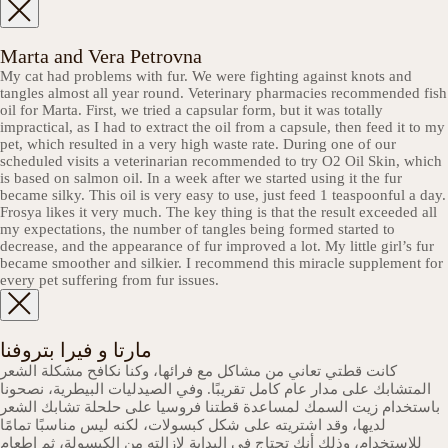
Marta and Vera Petrovna
My cat had problems with fur. We were fighting against knots and
tangles almost all year round. Veterinary pharmacies recommended fish
oil for Marta. First, we tried a capsular form, but it was totally
impractical, as I had to extract the oil from a capsule, then feed it to my
pet, which resulted in a very high waste rate. During one of our
scheduled visits a veterinarian recommended to try O2 Oil Skin, which
is based on salmon oil. In a week after we started using it the fur
became silky. This oil is very easy to use, just feed 1 teaspoonful a day.
Frosya likes it very much. The key thing is that the result exceeded all
my expectations, the number of tangles being formed started to
decrease, and the appearance of fur improved a lot. My little girl’s fur
became smoother and silkier. I recommend this miracle supplement for
every pet suffering from fur issues.
مارتا و فيرا بتروفنا
كانت قطتي تعاني من مشاكل مع فرائها، وكنا نكافح مشكلة الشعر
المتشابك على مدار عام كامل تقريبًا. وفي الصيدليات البيطرية، نصحونا
باستخدام زيت السمك لمساعدة قطتنا فروسيا على حلحلة تشابك الشعر
لديها، وقد اشتريته على شكل كبسولات، لكنه ليس مناسبًا تمامًا
للاستخدام، وذلك أنك تحتاج في البداية لإزالته من الكبسولة، ثم إطعام